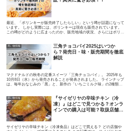
最近、「ポリンキーが販売終了したらしい」という噂が話題になって
います。 しかし実際には、ポリンキーは現在も販売されています。
この噂がどのように広まったのか、販売地域の状況、さらにはポリン
キーの特徴的な三角形にまつわる秘密について、詳しく解...
三角チョコパイ2025はいつか
買い物情報
ら？発売日・味・販売期間を徹底
解説
マクドナルドの秋冬の定番スイーツ「三角チョコパイ」。 2025年も
10月8日（水）から発売されることが発表されました。 ラインナップ
は、毎年おなじみの「黒」と、新作の「いちごミルク味」の2種類で
す。 「いちごミルク味」は“とちおとめ”を使っ...
『サイゼリヤの辛味チキン（冷
買い物情報
凍）』はどこで見つかる？オンラ
インでの購入は可能？取扱店舗
は？
サイゼリヤの辛味チキン（冷凍食品）はどこで買える？ どの店舗や