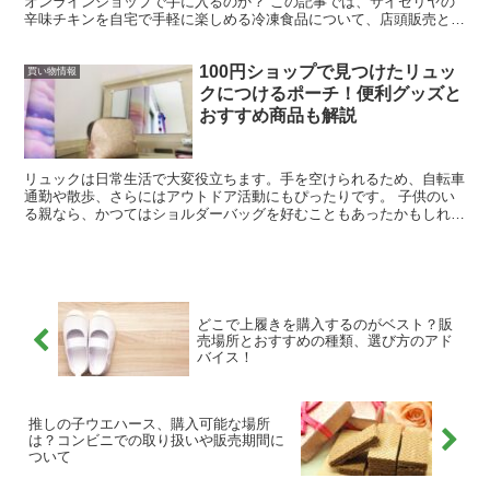
オンラインショップで手に入るのか？ この記事では、サイゼリヤの
辛味チキンを自宅で手軽に楽しめる冷凍食品について、店頭販売とオ
ンライン販売の情報をお伝えします。 YouTubeには...
100円ショップで見つけたリュッ
買い物情報
クにつけるポーチ！便利グッズと
おすすめ商品も解説
リュックは日常生活で大変役立ちます。手を空けられるため、自転車
通勤や散歩、さらにはアウトドア活動にもぴったりです。 子供のい
る親なら、かつてはショルダーバッグを好むこともあったかもしれま
せんが、リュックの方が扱いやすいと気付いている方も多い...
どこで上履きを購入するのがベスト？販
売場所とおすすめの種類、選び方のアド
バイス！
推しの子ウエハース、購入可能な場所
は？コンビニでの取り扱いや販売期間に
ついて