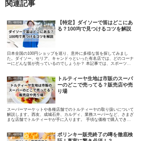
関連記事
【特定】ダイソーで笛はどこにあ
買い物情報
る？100均で見つけるコツを解説
日本全国の100円ショップを巡り、意外に多様な笛を探してみまし
た。ダイソー、セリア、キャンドゥといった有名店では、どのコーナ
ーにどんな笛が売っているのでしょうか？ 本記事では、スポーツイ
ベントや防災用途で使えるホイッスルから、子供向けの可愛...
トルティーヤ生地は市販のスーパ
買い物情報
ーのどこで売ってる？販売店や売
り場
スーパーマーケットや各種店舗でのトルティーヤの取り扱いについて
解説します。西友、成城石井、カルディ、業務スーパーなど、さまざ
まな店舗でトルティーヤが手に入ります。 手頃な価格で購入できる
トルティーヤを扱っている店舗も多く、市場でも通販でも購...
ポリンキー販売終了の噂を徹底検
買い物情報
証！真実に驚き必須！？