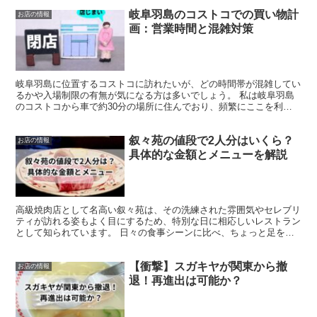
岐阜羽島のコストコでの買い物計
お店の情報
画：営業時間と混雑対策
岐阜羽島に位置するコストコに訪れたいが、どの時間帯が混雑してい
るかや入場制限の有無が気になる方は多いでしょう。 私は岐阜羽島
のコストコから車で約30分の場所に住んでおり、頻繁にここを利用
しています。そこで、営業時間や混雑時の入場制限、アクセ...
叙々苑の値段で2人分はいくら？
お店の情報
具体的な金額とメニューを解説
高級焼肉店として名高い叙々苑は、その洗練された雰囲気やセレブリ
ティが訪れる姿もよく目にするため、特別な日に相応しいレストラン
として知られています。 日々の食事シーンに比べ、ちょっと足を踏
み入れにくい場所かもしれませんが、予算をしっかりと考え...
【衝撃】スガキヤが関東から撤
お店の情報
退！再進出は可能か？