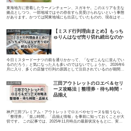
東海地方に密着したラーメンチェーン、スガキヤ。このエリアを主な
拠点としつつ、一部地域ではその存在すら見受けられないという事態
があります。かつては関東地域にも出店していたものの、現在はその
痕跡を辿ることは不可能です。 多くのファンは、こうした...
【ミスド行列理由まとめ】もっち
お店の情報
ゅりんはなぜ売り切れ続出なのか
今日ミスタードーナツの前を通りかかって、「なぜこんなに並んでい
るのだろう」と気になった人も多いのではないでしょうか。 2026年6
月に入り、多くの店舗で行列の原因として注目されているのが期間限
定ドーナツ「もっちゅりん」です。 昨年大きな話題...
三田アウトレットのロエベ＆セリ
お店の情報
ーヌ攻略法｜整理券・待ち時間・
品揃え
神戸三田プレミアム・アウトレットでロエベやセリーヌを狙うなら、
「整理券」「並ぶ時間」「品揃え情報」を事前に知っておくことが大
切です。 この記事では、2025年11月時点の最新状況をもとに、実際
に行く人が迷わないよう分かりやすく整理しました。...