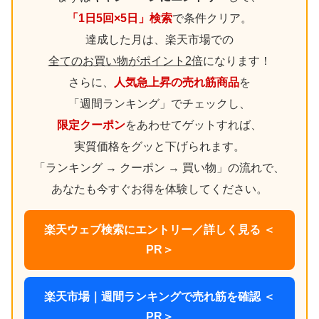
「1日5回×5日」検索
で条件クリア。
達成した月は、楽天市場での
全てのお買い物がポイント2倍
になります！
さらに、
人気急上昇の売れ筋商品
を
「週間ランキング」でチェックし、
限定クーポン
をあわせてゲットすれば、
実質価格をグッと下げられます。
「ランキング → クーポン → 買い物」の流れで、
あなたも今すぐお得を体験してください。
楽天ウェブ検索にエントリー／詳しく見る ＜
PR＞
楽天市場｜週間ランキングで売れ筋を確認 ＜
PR＞