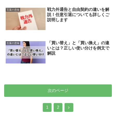
戦力外通告と自由契約の違いを解
言葉の意味
説！任意引退についても詳しくご
説明します
「買い替え」と「買い換え」の違
言葉の意味
いとは？正しい使い分けを例文で
解説
次のページ
次
1
2
へ