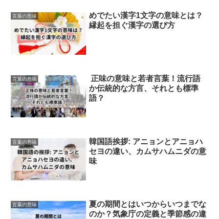
めでたい漢字1文字の意味とは？
言葉の意味
縁起を担ぐ漢字の選び方
正味の意味と若者言葉！流行語
言葉の意味
か伝統的な方言、それとも標準
語？
韓国語挨拶: アニョンとアニョハ
言葉の意味
セヨの違い、カムサハムニダの意
味
夏の期間とはいつからいつまでな
言葉の意味
のか？気象庁の定義と季節感の違