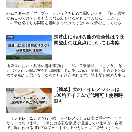
ハムスターの「プップッ」という音を初めて聞いたとき、「何か異常
があるのでは？」と不安になる方もいるかもしれません。 しかし、
この音は必ずしも問題を意味するわけではないので安心してくださ
い。 この記事では、「プップッ」音のほか、「クックッ」や...
筑波山における熊の安全性は？夜
動物
間登山の注意点についても考察
山登りにおいて共通の懸念事項は、「熊の目撃情報」でしょう。 熊
に出くわした際の安全性は認識しているものの、実際に遭遇すると恐
怖で身動きが取れなくなることも想定されます。登山愛好家の大半
は、熊避けとして鈴を携帯しています。 この記事では、筑波...
【簡単】犬のトイレメッシュは
動物
100均アイテムで代用可！使用時
期も
トイレトレーニングを行う際、トイレメッシュは実に重宝するアクセ
サリーとなります。 市場には多彩な製品が流通していますが、自宅
で手軽に作れるDIYプロジェクトや、100円ショップで見つけられる