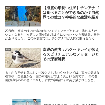
アイテムを使用することも、効果的な解決策として知ら...
【海底の細長い住民】チンアナゴ
動物
は食べることができるのか？自然
界での敵は？神秘的な生活を紹介
2020年、東京のすみだ水族館にいるチンアナゴたちは、訪れる人が
いなくなると、次第に人間を恐れるようになったという興味深い報告
がありました。 この水族館では、チンアナゴが人間に慣れるため
に、タブレットを使ったビデオ通話の取り組みが行われ、多...
幸運の使者：ハクセキレイが伝え
動物
るスピリチュアルなメッセージと
その深層解釈
古くから幸せを運ぶシンボルとされるハクセキレイは、我々の身近な
都市や、自然豊かな田園の水辺などでよく見かける鳥です。 その名
前は独特の羽の色に由来し、古代の神話にその姿が描かれるなど、霊
的にも重要な役割を担う生き物と認識されてきました。 本...