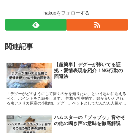
hakuoをフォローする
関連記事
【超簡単】デグーが懐いてる証
動物
拠・愛情表現を紹介！NG行動の
回避法
「デグーがどのようにして懐くのかを知りたい」という思いに応える
べく、ポイントをご紹介します。 性格が社交的で、頭が良いとされ
る南アメリカ原産の小動物、デグー。ペットとしてだんだん人気が出
てきていますが、最初はなかなか信頼を勝ち取るのが難しい...
ハムスターの「プップッ」音やそ
動物
の他の鳴き声の意味を徹底解説