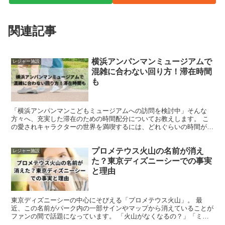
関連記事
横浜アンパンマンミュージアムで
レジャー施設
混雑に合わない回り方！滞在時間
も
「横浜アンパンマンこどもミュージアムへの訪問を検討中」そんな
方々へ、充実した滞在のための時間配分についてお教えします。 こ
の愛されキャラクターの世界を満喫するには、どれぐらいの時間が必
要なのか気になりますよね。 みなさんに知っておいていただ...
プロメテウス火山の名前が消え
レジャー施設
た？東京ディズニーシーでの事実
と理由
東京ディズニーシーの中心にそびえる「プロメテウス火山」。 最
近、この名前がパーク内の一部サインやマップから消えていることが
ファンの間で話題になっています。 「火山がなくなるの？」「ミス
テリアスアイランドが閉鎖されるの？」と心配する声もありま...