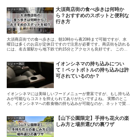
大須商店街の食べ歩きは何時か
レジャー施設
ら？おすすめのスポットと便利な
行き方
大須商店街での食べ歩きは、朝10時から夜20時まで可能ですが、水
曜日は多くのお店が定休日ですので注意が必要です。商店街を訪れる
には、名古屋駅から地下鉄で約15分とアクセスも良好です。 この記
事では、李さんの台湾唐揚げから始まり、台湾スイーツ...
イオンシネマの持ち込みについ
レジャー施設
て！ペットボトルの持ち込みは許
可されているのか？
イオンシネマには美味しいフードメニューが豊富ですが、もし持ち込
みが可能ならコストを抑えられてありがたいですよね。 実際のとこ
ろ、イオンシネマへの飲食物の持ち込みが可能なのか、ネットで賛否
両論ある情報を目にしたため、公式な見解を確認してみるこ...
【山下公園限定】手持ち花火の楽
レジャー施設
しみ方と場所選びの裏ワザ