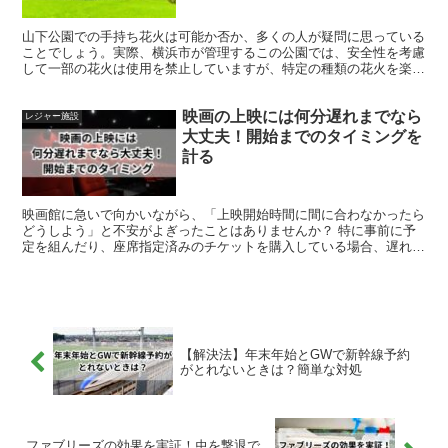
山下公園での手持ち花火は可能か否か、多くの人が疑問に思っている
ことでしょう。実際、横浜市が管理するこの公園では、安全性を考慮
して一部の花火は使用を禁止していますが、特定の種類の花火を楽し
むことは可能です。 花火を行う際には、他の訪問者への配...
映画の上映には何分遅れまでなら
レジャー施設
大丈夫！開始までのタイミングを
計る
映画館に急いで向かいながら、「上映開始時間に間に合わなかったら
どうしよう」と不安がよぎったことはありませんか？ 特に事前に予
定を組んだり、座席指定済みのチケットを購入している場合、遅れた
際に上映が見られるか心配になりますよね。たとえ事前予約...
【解決法】年末年始とGWで新幹線予約
がとれないときは？簡単な対処
ファブリーズの効果を実証！虫を撃退で