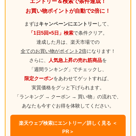
エントリー＆検索で条件達成！
お買い物ポイントが自動で2倍に！
まずは
キャンペーンにエントリー
して、
「1日5回×5日」検索
で条件クリア。
達成した月は、楽天市場での
全てのお買い物がポイント2倍
になります！
さらに、
人気急上昇の売れ筋商品
を
「週間ランキング」でチェックし、
限定クーポン
をあわせてゲットすれば、
実質価格をグッと下げられます。
「ランキング → クーポン → 買い物」の流れで、
あなたも今すぐお得を体験してください。
楽天ウェブ検索にエントリー／詳しく見る ＜
PR＞