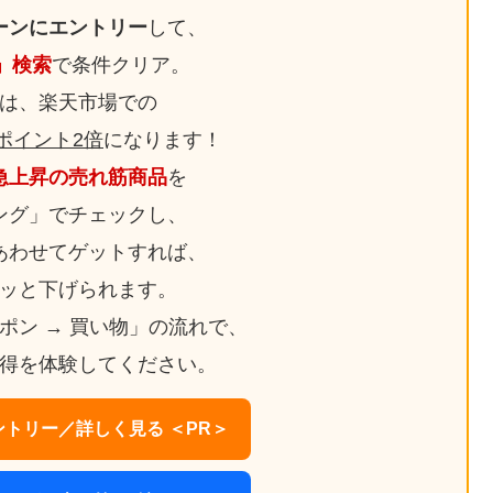
ーンにエントリー
して、
日」検索
で条件クリア。
は、楽天市場での
ポイント2倍
になります！
急上昇の売れ筋商品
を
ング」でチェックし、
あわせてゲットすれば、
ッと下げられます。
ーポン → 買い物」の流れで、
得を体験してください。
トリー／詳しく見る ＜PR＞