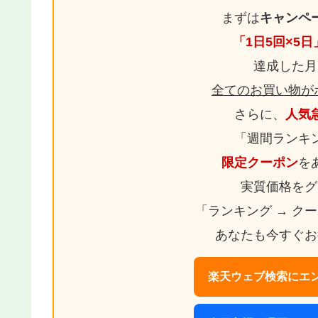
まずは
キャンペ
「1日5回×5
達成した月
全てのお買い物が
さらに、
人気
「週間ランキ
限定クーポン
を
実質価格をグ
「ランキング → ク
あなたも今すぐお
楽天ウェブ検索にエン