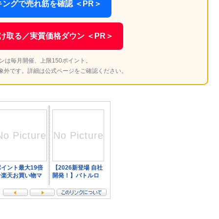
ングで売れ筋を確認 ＜PR＞
け取る／実質価格ダウン ＜PR＞
ンは毎月開催、上限150ポイント。
象外です。詳細は公式ページをご確認ください。