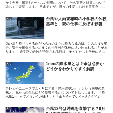
か？今回、風速8メートルの影響について、その実態と対策について
詳しくご説明します。 早速ですが、日々の生活における留意点、ア
ウトドア活動での判断基準、交通機関への影響、学校やイベン...
台風や大雨警報時の小学校の休校
天気
基準と、親の仕事に及ぼす影響
強い風と降りしきる雨があられのように降る台風の日。このような場
合、安全を確保するため多くの小学校が休校に追い込まれることがあ
ります。 通学路の危険が予測される時は、子どもたちを学校に送り
出さずに済ますのが普通です。 ただし、大雨警報が発令さ...
1mmの降水量とは？傘は必要か
天気
どうかをわかりやすく解説
テレビやニュースでよく耳にする「降水確率1mm」という表現の意
味と、私たちの生活にどう影響するかについてお話しします。 「降
水量1mmってどういう意味？」と「傘を持っていくべきかどうか」
について考えてみましょう。 また、1mmの雨がある日の...
台風13号は沖縄を直撃する？8月
天気