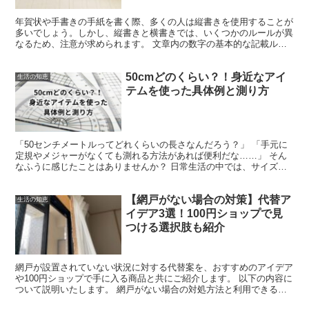
年賀状や手書きの手紙を書く際、多くの人は縦書きを使用することが
多いでしょう。しかし、縦書きと横書きでは、いくつかのルールが異
なるため、注意が求められます。 文章内の数字の基本的な記載ルー
ル 文章中で数字を記述する際の基本ルールは以下のとおり...
50cmどのくらい？！身近なアイ
生活の知恵
テムを使った具体例と測り方
「50センチメートルってどれくらいの長さなんだろう？」 「手元に
定規やメジャーがなくても測れる方法があれば便利だな……」 そん
なふうに感じたことはありませんか？ 日常生活の中では、サイズや
長さを把握したい場面が意外と多いものです。特にオンラ...
【網戸がない場合の対策】代替ア
生活の知恵
イデア3選！100円ショップで見
つける選択肢も紹介
網戸が設置されていない状況に対する代替案を、おすすめのアイデア
や100円ショップで手に入る商品と共にご紹介します。 以下の内容に
ついて説明いたします。 網戸がない場合の対処方法と利用できるア
イテム 100円ショップで見つけられる代替品 自作...