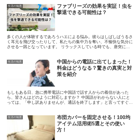
ファブリーズの効果を実証！虫を
生活の知恵
撃退できる可能性は？
多くの人が体験するであろうハエによる悩み。彼らはしばしばうるさ
く耳元を飛び交ったりして、私たちの集中力を奪い、不愉快な気分に
させる一因となっています。 リラックスしている時でも、唐突に現
れるハエのせいで穏やかだった気持ちが一変し、日常生活の...
中国からの電話に出てしまった！
生活の知恵
料金はどうなる？驚きの真実と対
策を紹介
もしもある日、急に携帯電話に中国語で話す人からの着信があった
ら、皆さんはどのように対応しますか？ 中国語がわからない人にと
っては、「申し訳ありませんが、通話を終了します」と言ってすぐに
電話を切ることが普通の反応かもしれません。 その上で、そ...
布団カバーを固定させる！100均
生活の知恵
アイテム活用術5選とその使い
方！