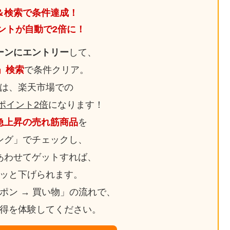
＆検索で条件達成！
ントが自動で2倍に！
ーンにエントリー
して、
日」検索
で条件クリア。
は、楽天市場での
ポイント2倍
になります！
急上昇の売れ筋商品
を
ング」でチェックし、
あわせてゲットすれば、
ッと下げられます。
ーポン → 買い物」の流れで、
得を体験してください。