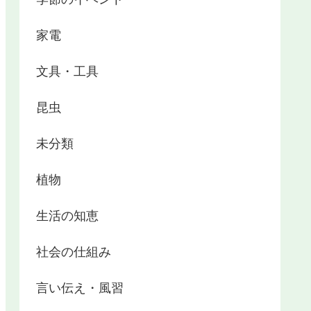
家電
文具・工具
昆虫
未分類
植物
生活の知恵
社会の仕組み
言い伝え・風習