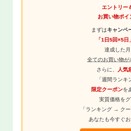
エントリー
お買い物ポイ
まずは
キャンペ
「1日5回×5
達成した月
全てのお買い物が
さらに、
人気
「週間ランキ
限定クーポン
を
実質価格をグ
「ランキング → ク
あなたも今すぐお