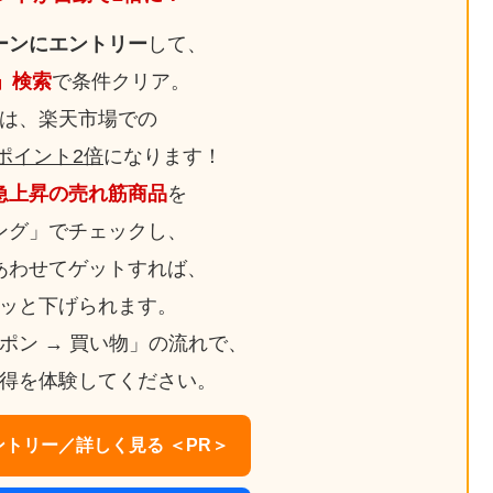
ーンにエントリー
して、
日」検索
で条件クリア。
は、楽天市場での
ポイント2倍
になります！
急上昇の売れ筋商品
を
ング」でチェックし、
あわせてゲットすれば、
ッと下げられます。
ーポン → 買い物」の流れで、
得を体験してください。
トリー／詳しく見る ＜PR＞