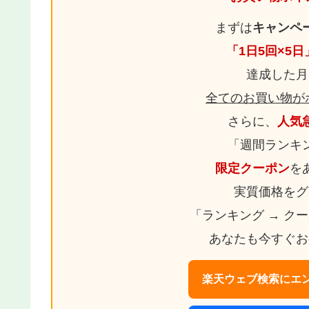
まずは
キャンペ
「1日5回×5
達成した月
全てのお買い物が
さらに、
人気
「週間ランキ
限定クーポン
を
実質価格をグ
「ランキング → ク
あなたも今すぐお
楽天ウェブ検索にエン