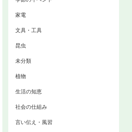
家電
文具・工具
昆虫
未分類
植物
生活の知恵
社会の仕組み
言い伝え・風習