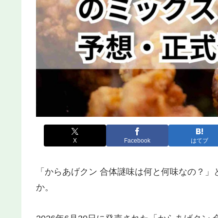
X
Facebook
はてブ
「からあげクン 合体謎味は何と何味なの？」
か。