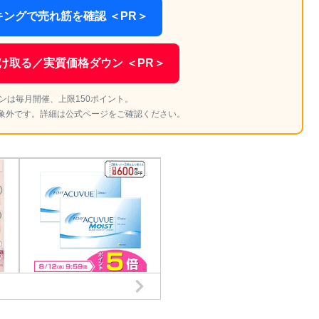
ングで売れ筋を確認 ＜PR＞
け取る／実質価格ダウン ＜PR＞
ンは毎月開催、上限150ポイント。
象外です。詳細は公式ページをご確認ください。