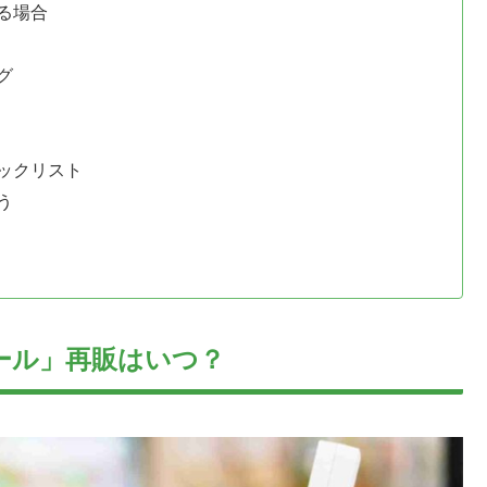
る場合
グ
ックリスト
う
ール」再販はいつ？