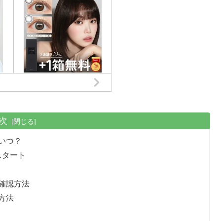
次
いつ？
スタート
確認方法
方法