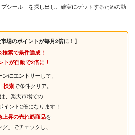
ップシール」を探し出し、確実にゲットするための動
市場のポイントが毎月2倍に！
】
＆検索で条件達成！
ントが自動で2倍に！
ーンにエントリー
して、
日」検索
で条件クリア。
は、楽天市場での
ポイント2倍
になります！
急上昇の売れ筋商品
を
ング」でチェックし、