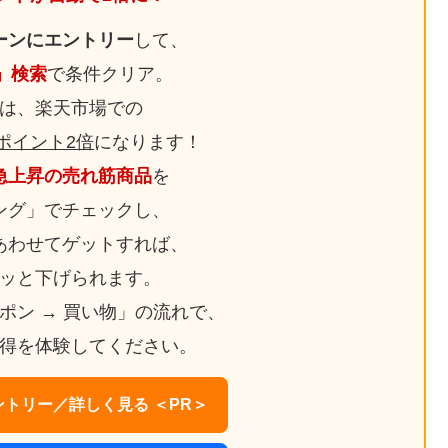
ーンにエントリー
して、
日」検索
で条件クリア。
は、楽天市場での
ポイント2倍
になります！
急上昇の売れ筋商品
を
ング」でチェックし、
あわせてゲットすれば、
ッと下げられます。
ーポン → 買い物」の流れで、
得を体験してください。
トリー／詳しく見る ＜PR＞