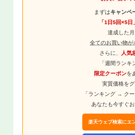
まずは
キャンペ
「1日5回×5
達成した月
全てのお買い物が
さらに、
人気
「週間ランキ
限定クーポン
を
実質価格をグ
「ランキング → ク
あなたも今すぐお
楽天ウェブ検索にエン