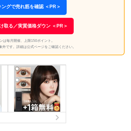
ングで売れ筋を確認 ＜PR＞
け取る／実質価格ダウン ＜PR＞
ンは毎月開催、上限150ポイント。
象外です。詳細は公式ページをご確認ください。