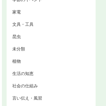
家電
文具・工具
昆虫
未分類
植物
生活の知恵
社会の仕組み
言い伝え・風習