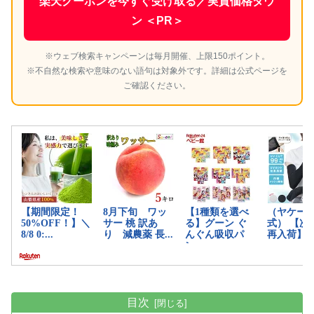
楽天クーポンを今すぐ受け取る／実質価格ダウ
ン ＜PR＞
※ウェブ検索キャンペーンは毎月開催、上限150ポイント。
※不自然な検索や意味のない語句は対象外です。詳細は公式ページを
ご確認ください。
目次